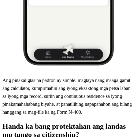
Ang pinakaligtas na padron ay simple: magtaya nang maaga gamit
ang calculator, kumpirmahin ang iyong eksaktong mga petsa laban
sa iyong mga record, suriin ang continuous residence sa iyong
pinakamahahabang biyahe, at panatilihing napapanahon ang bilang
hanggang sa mag-file ka ng Form N-400.
Handa ka bang protektahan ang landas
mo tungo sa citizenship?