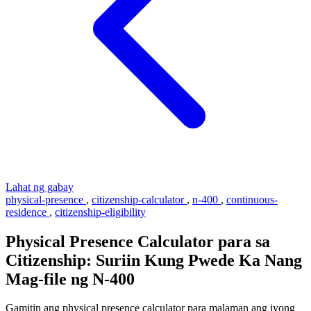
Lahat ng gabay
physical-presence
,
citizenship-calculator
,
n-400
,
continuous-
residence
,
citizenship-eligibility
Physical Presence Calculator para sa
Citizenship: Suriin Kung Pwede Ka Nang
Mag-file ng N-400
Gamitin ang physical presence calculator para malaman ang iyong