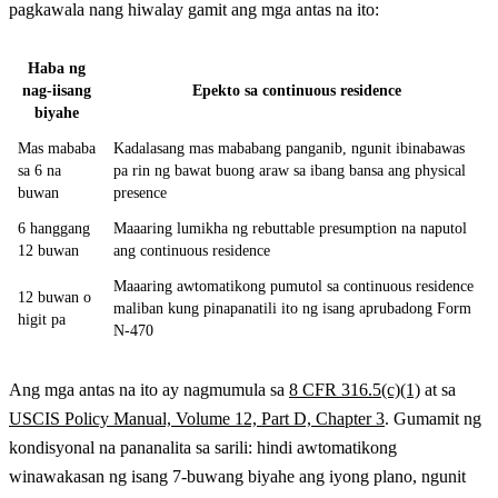
pagkawala nang hiwalay gamit ang mga antas na ito:
Haba ng
nag-iisang
Epekto sa continuous residence
biyahe
Mas mababa
Kadalasang mas mababang panganib, ngunit ibinabawas
sa 6 na
pa rin ng bawat buong araw sa ibang bansa ang physical
buwan
presence
6 hanggang
Maaaring lumikha ng rebuttable presumption na naputol
12 buwan
ang continuous residence
Maaaring awtomatikong pumutol sa continuous residence
12 buwan o
maliban kung pinapanatili ito ng isang aprubadong Form
higit pa
N-470
Ang mga antas na ito ay nagmumula sa
8 CFR 316.5(c)(1)
at sa
USCIS Policy Manual, Volume 12, Part D, Chapter 3
. Gumamit ng
kondisyonal na pananalita sa sarili: hindi awtomatikong
winawakasan ng isang 7-buwang biyahe ang iyong plano, ngunit