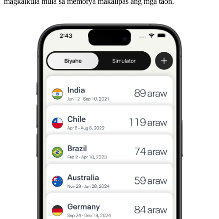
magkalkula mula sa memorya makalipas ang mga taon.