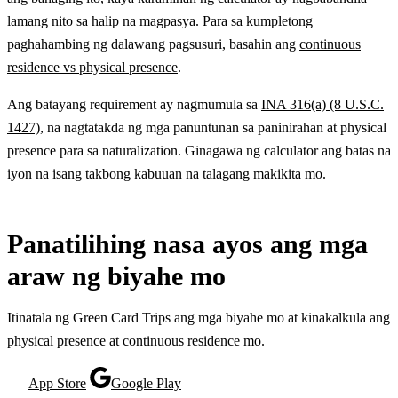
lamang nito sa halip na magpasya. Para sa kumpletong
paghahambing ng dalawang pagsusuri, basahin ang
continuous
residence vs physical presence
.
Ang batayang requirement ay nagmumula sa
INA 316(a) (8 U.S.C.
1427)
, na nagtatakda ng mga panuntunan sa paninirahan at physical
presence para sa naturalization. Ginagawa ng calculator ang batas na
iyon na isang takbong kabuuan na talagang makikita mo.
Panatilihing nasa ayos ang mga
araw ng biyahe mo
Itinatala ng Green Card Trips ang mga biyahe mo at kinakalkula ang
physical presence at continuous residence mo.
App Store
Google Play