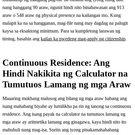
nang hanggang 90 araw, ngunit hindi nito binabawasan ang 913
araw o 548 araw ng physical presence na kailangan mo. Kung
malapit ka na sa hangganan, mag-file nang may dagdag na palugit
kaysa sa eksaktong minimum. Para sa kumpletong larawan ng
timing, basahin ang
kailan ka pwedeng mag-apply ng citizenship
.
Continuous Residence: Ang
Hindi Nakikita ng Calculator na
Tumutuos Lamang ng mga Araw
Maaaring mukhang malusog ang bilang ng mga araw habang ang
isang mahabang biyahe ay lumilikha pa rin ng tanong sa continuous
residence. Ang isang payak na calculator na tumutuos lamang ng
mga araw ay aritmetika lamang ang ginagawa, kaya hindi nito ito
mahuhuli nang mag-isa. Suriin ang iyong pinakamahahabang