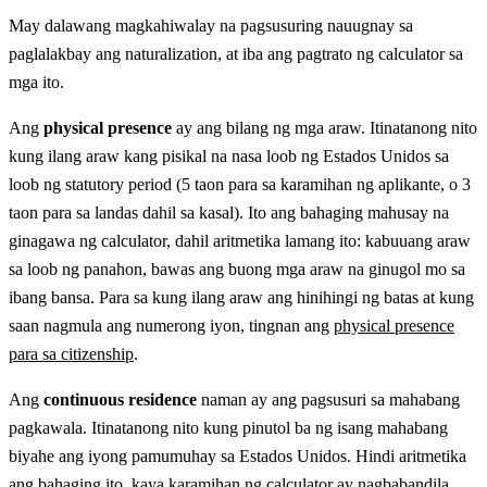
May dalawang magkahiwalay na pagsusuring nauugnay sa
paglalakbay ang naturalization, at iba ang pagtrato ng calculator sa
mga ito.
Ang
physical presence
ay ang bilang ng mga araw. Itinatanong nito
kung ilang araw kang pisikal na nasa loob ng Estados Unidos sa
loob ng statutory period (5 taon para sa karamihan ng aplikante, o 3
taon para sa landas dahil sa kasal). Ito ang bahaging mahusay na
ginagawa ng calculator, dahil aritmetika lamang ito: kabuuang araw
sa loob ng panahon, bawas ang buong mga araw na ginugol mo sa
ibang bansa. Para sa kung ilang araw ang hinihingi ng batas at kung
saan nagmula ang numerong iyon, tingnan ang
physical presence
para sa citizenship
.
Ang
continuous residence
naman ay ang pagsusuri sa mahabang
pagkawala. Itinatanong nito kung pinutol ba ng isang mahabang
biyahe ang iyong pamumuhay sa Estados Unidos. Hindi aritmetika
ang bahaging ito, kaya karamihan ng calculator ay nagbabandila