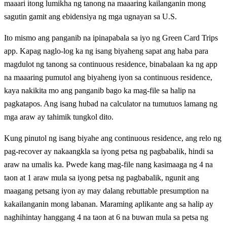
maaari itong lumikha ng tanong na maaaring kailanganin mong
sagutin gamit ang ebidensiya ng mga ugnayan sa U.S.
Ito mismo ang panganib na ipinapabala sa iyo ng Green Card Trips
app. Kapag naglo-log ka ng isang biyaheng sapat ang haba para
magdulot ng tanong sa continuous residence, binabalaan ka ng app
na maaaring pumutol ang biyaheng iyon sa continuous residence,
kaya nakikita mo ang panganib bago ka mag-file sa halip na
pagkatapos. Ang isang hubad na calculator na tumutuos lamang ng
mga araw ay tahimik tungkol dito.
Kung pinutol ng isang biyahe ang continuous residence, ang relo ng
pag-recover ay nakaangkla sa iyong petsa ng pagbabalik, hindi sa
araw na umalis ka. Pwede kang mag-file nang kasimaaga ng 4 na
taon at 1 araw mula sa iyong petsa ng pagbabalik, ngunit ang
maagang petsang iyon ay may dalang rebuttable presumption na
kakailanganin mong labanan. Maraming aplikante ang sa halip ay
naghihintay hanggang 4 na taon at 6 na buwan mula sa petsa ng