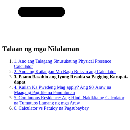
Talaan ng mga Nilalaman
1.
Ano ang Talagang Sinusukat ng Physical Presence
Calculator
2.
Ano ang Kailangan Mo Bago Buksan ang Calculator
3.
Paano Basahin ang Iyong Resulta sa Pagiging Karapat-
dapat
4.
Kailan Ka Pwedeng Mag-apply? Ang 90-Araw na
Maagang Pag-file na Panuntunan
5.
Continuous Residence: Ang Hindi Nakikita ng Calculator
na Tumutuos Lamang ng mga Araw
6.
Calculator vs Patuloy na Pagsubaybay