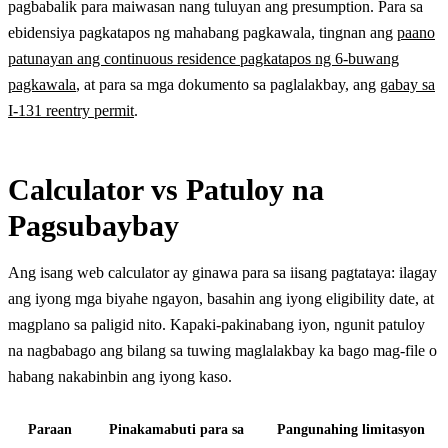
pagbabalik para maiwasan nang tuluyan ang presumption. Para sa
ebidensiya pagkatapos ng mahabang pagkawala, tingnan ang
paano
patunayan ang continuous residence pagkatapos ng 6-buwang
pagkawala
, at para sa mga dokumento sa paglalakbay, ang
gabay sa
I-131 reentry permit
.
Calculator vs Patuloy na
Pagsubaybay
Ang isang web calculator ay ginawa para sa iisang pagtataya: ilagay
ang iyong mga biyahe ngayon, basahin ang iyong eligibility date, at
magplano sa paligid nito. Kapaki-pakinabang iyon, ngunit patuloy
na nagbabago ang bilang sa tuwing maglalakbay ka bago mag-file o
habang nakabinbin ang iyong kaso.
Paraan
Pinakamabuti para sa
Pangunahing limitasyon