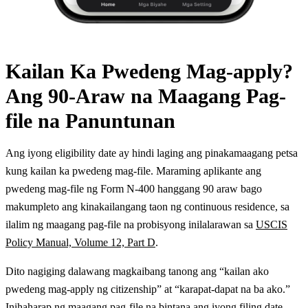
Kailan Ka Pwedeng Mag-apply?
Ang 90-Araw na Maagang Pag-
file na Panuntunan
Ang iyong eligibility date ay hindi laging ang pinakamaagang petsa
kung kailan ka pwedeng mag-file. Maraming aplikante ang
pwedeng mag-file ng Form N-400 hanggang 90 araw bago
makumpleto ang kinakailangang taon ng continuous residence, sa
ilalim ng maagang pag-file na probisyong inilalarawan sa
USCIS
Policy Manual, Volume 12, Part D
.
Dito nagiging dalawang magkaibang tanong ang “kailan ako
pwedeng mag-apply ng citizenship” at “karapat-dapat na ba ako.”
Inihaharap ng maagang pag-file na bintana ang iyong filing date