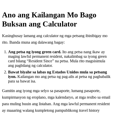
Ano ang Kailangan Mo Bago
Buksan ang Calculator
Kasinghusay lamang ang calculator ng mga petsang ibinibigay mo
rito. Ihanda muna ang dalawang bagay:
Ang petsa ng iyong green card.
Ito ang petsa nang ikaw ay
maging lawful permanent resident, nakalimbag sa iyong green
card bilang “Resident Since” na petsa. Mula rito magsisimula
ang pagbilang ng calculator.
Bawat biyahe sa labas ng Estados Unidos mula sa petsang
iyon.
Kailangan mo ang petsa ng pag-alis at petsa ng pagbabalik
para sa bawat isa.
Gamitin ang iyong mga selyo sa pasaporte, lumang pasaporte,
kumpirmasyon ng eroplano, mga kalendaryo, at mga resibo sa email
para muling buuin ang listahan. Ang mga lawful permanent resident
ay maaaring walang kumpletong pampublikong travel history