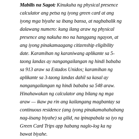
Mabilis na Sagot:
Kinukuha ng physical presence
calculator ang petsa ng iyong green card at ang
iyong mga biyahe sa ibang bansa, at nagbabalik ng
dalawang numero: kung ilang araw ng physical
presence ang nakuha mo na hanggang ngayon, at
ang iyong pinakamaagang citizenship eligibility
date. Karamihan ng karaniwang aplikante sa 5-
taong landas ay nangangailangan ng hindi bababa
sa 913 araw sa Estados Unidos; karamihan ng
aplikante sa 3-taong landas dahil sa kasal ay
nangangailangan ng hindi bababa sa 548 araw.
Hinahawakan ng calculator ang bilang ng mga
araw — ikaw pa rin ang kailangang magbantay sa
continuous residence (ang iyong pinakamahahabang
nag-iisang biyahe) sa gilid, na ipinapabala sa iyo ng
Green Card Trips app habang naglo-log ka ng
bawat biyahe.