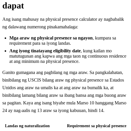
dapat
Ang isang mahusay na physical presence calculator ay nagbabalik
ng dalawang numerong pinakamahalaga:
Mga araw ng physical presence sa ngayon
, kumpara sa
requirement para sa iyong landas.
Ang iyong tinatayang eligibility date
, kung kailan mo
matutugunan ang kapwa ang mga taon ng continuous residence
at ang minimum na physical presence.
Ganito gumagana ang pagbilang ng mga araw. Sa pangkalahatan,
binibilang ng USCIS bilang araw ng physical presence sa Estados
Unidos ang araw na umalis ka at ang araw na bumalik ka, at
binibilang lamang bilang araw sa ibang bansa ang mga buong araw
sa pagitan. Kaya ang isang biyahe mula Marso 10 hanggang Marso
24 ay nag-aalis ng 13 araw sa iyong kabuuan, hindi 14.
Landas ng naturalization
Requirement sa physical presence