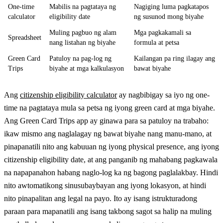
One-time
Mabilis na pagtataya ng
Nagiging luma pagkatapos
calculator
eligibility date
ng susunod mong biyahe
Muling pagbuo ng alam
Mga pagkakamali sa
Spreadsheet
nang listahan ng biyahe
formula at petsa
Green Card
Patuloy na pag-log ng
Kailangan pa ring ilagay ang
Trips
biyahe at mga kalkulasyon
bawat biyahe
Ang
citizenship eligibility calculator
ay nagbibigay sa iyo ng one-
time na pagtataya mula sa petsa ng iyong green card at mga biyahe.
Ang Green Card Trips app ay ginawa para sa patuloy na trabaho:
ikaw mismo ang naglalagay ng bawat biyahe nang manu-mano, at
pinapanatili nito ang kabuuan ng iyong physical presence, ang iyong
citizenship eligibility date, at ang panganib ng mahabang pagkawala
na napapanahon habang naglo-log ka ng bagong paglalakbay. Hindi
nito awtomatikong sinusubaybayan ang iyong lokasyon, at hindi
nito pinapalitan ang legal na payo. Ito ay isang istrukturadong
paraan para mapanatili ang isang takbong sagot sa halip na muling