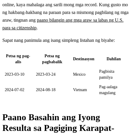
online, kaya mahalaga ang sarili mong mga record. Kung gusto mo
ng hakbang-hakbang na paraan para sa mismong pagbilang ng mga
araw, tingnan ang
paano bilangin ang mga araw sa labas ng U.S.
para sa citizenship
.
Sapat nang panimula ang isang simpleng listahan ng biyahe:
Petsa ng pag-
Petsa ng
Destinasyon
Dahilan
alis
pagbabalik
Pagbisita
2023-03-10
2023-03-24
Mexico
pamilya
Pag-aalaga
2024-07-02
2024-08-18
Vietnam
magulang
Paano Basahin ang Iyong
Resulta sa Pagiging Karapat-