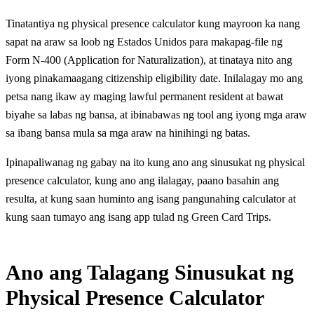
Tinatantiya ng physical presence calculator kung mayroon ka nang
sapat na araw sa loob ng Estados Unidos para makapag-file ng
Form N-400 (Application for Naturalization), at tinataya nito ang
iyong pinakamaagang citizenship eligibility date. Inilalagay mo ang
petsa nang ikaw ay maging lawful permanent resident at bawat
biyahe sa labas ng bansa, at ibinabawas ng tool ang iyong mga araw
sa ibang bansa mula sa mga araw na hinihingi ng batas.
Ipinapaliwanag ng gabay na ito kung ano ang sinusukat ng physical
presence calculator, kung ano ang ilalagay, paano basahin ang
resulta, at kung saan huminto ang isang pangunahing calculator at
kung saan tumayo ang isang app tulad ng Green Card Trips.
Ano ang Talagang Sinusukat ng
Physical Presence Calculator