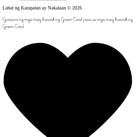
Lahat ng Karapatan ay Nakalaan © 2026
Ginawa ng mga may hawak ng Green Card para sa mga may hawak ng
Green Card