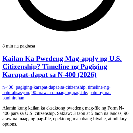
8 min na pagbasa
Kailan Ka Pwedeng Mag-apply ng U.S.
Citizenship? Timeline ng Pagiging
Karapat-dapat sa N-400 (2026)
n-400
,
pagiging-karapat-dapat-sa-citizenship
,
timeline-ng-
naturalisasyon
,
90-araw-na-maagang-pag-file
,
patuloy-na-
paninirahan
Alamin kung kailan ka eksaktong pwedeng mag-file ng Form N-
400 para sa U.S. citizenship. Saklaw: 3-taon at 5-taon na landas, 90-
araw na maagang pag-file, epekto ng mahabang biyahe, at military
options.