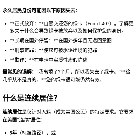
永久居民身份可能因以下原因失去：
**正式放弃：**自愿交还您的绿卡（Form I-407）。了解更
多关于
什么会导致绿卡被放弃以及如何保护您的身份
。
**长期在国外停留：**在国外多年且无返回意图
**刑事定罪：**使您可被驱逐出境的犯罪
**欺诈：**在申请中实质性虚假陈述
最常见的误解：
“我离境了7个月，所以我失去了绿卡。“**这
几乎从不是真的。**您的绿卡很可能仍然有效。
什么是连续居住？
连续居住
是仅针对
入籍
（成为美国公民）的特定要求。它要求
在美国”连续”居住：
5年
（标准路径），或