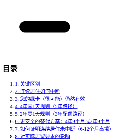
目录
1.
关键区别
2.
连续居住如何中断
3.
您的绿卡（很可能）仍然有效
4.
4年零1天规则（5年路径）
5.
2年零1天规则（3年配偶路径）
6.
更安全的替代方案：4年9个月或2年9个月
7.
如何证明连续居住未中断（6-12个月离境）
8.
对实际居留要求的影响