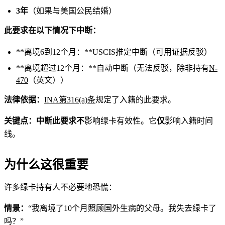
3年
（如果与美国公民结婚）
此要求在以下情况下中断：
**离境6到12个月：**USCIS推定中断（可用证据反驳）
**离境超过12个月：**自动中断（无法反驳，除非持有
N-
470
（英文））
法律依据：
INA第316(a)条
规定了入籍的此要求。
关键点：
中断此要求
不
影响绿卡有效性。它
仅
影响入籍时间
线。
为什么这很重要
许多绿卡持有人不必要地恐慌：
情景：
“我离境了10个月照顾国外生病的父母。我失去绿卡了
吗？”