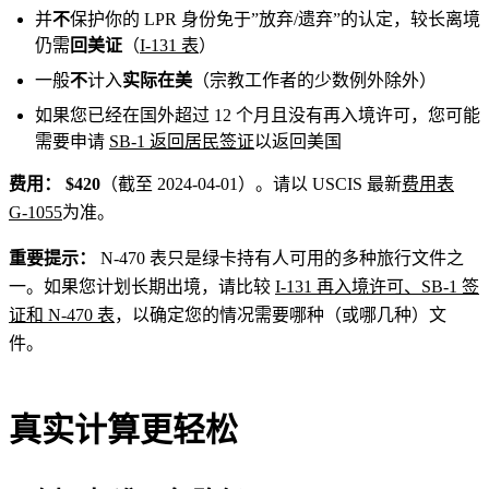
并
不
保护你的 LPR 身份免于”放弃/遗弃”的认定，较长离境
仍需
回美证
（
I‑131 表
）
一般
不
计入
实际在美
（宗教工作者的少数例外除外）
如果您已经在国外超过 12 个月且没有再入境许可，您可能
需要申请
SB-1 返回居民签证
以返回美国
费用：
$420
（截至 2024-04-01）。请以 USCIS 最新
费用表
G‑1055
为准。
重要提示：
N-470 表只是绿卡持有人可用的多种旅行文件之
一。如果您计划长期出境，请比较
I-131 再入境许可、SB-1 签
证和 N-470 表
，以确定您的情况需要哪种（或哪几种）文
件。
真实计算更轻松