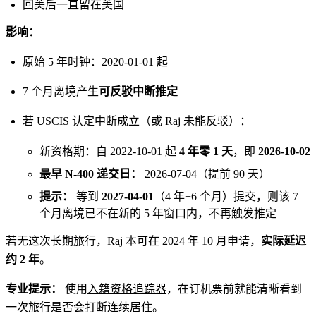
回美后一直留在美国
影响：
原始 5 年时钟：2020-01-01 起
7 个月离境产生
可反驳中断推定
若 USCIS 认定中断成立（或 Raj 未能反驳）：
新资格期：自 2022-10-01 起
4 年零 1 天
，即
2026-10-02
最早 N-400 递交日：
2026-07-04（提前 90 天）
提示：
等到
2027-04-01
（4 年+6 个月）提交，则该 7
个月离境已不在新的 5 年窗口内，不再触发推定
若无这次长期旅行，Raj 本可在 2024 年 10 月申请，
实际延迟
约 2 年
。
专业提示：
使用
入籍资格追踪器
，在订机票前就能清晰看到
一次旅行是否会打断连续居住。