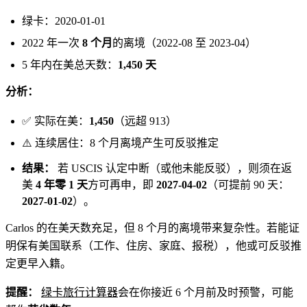
绿卡：2020-01-01
2022 年一次
8 个月
的离境（2022-08 至 2023-04）
5 年内在美总天数：
1,450 天
分析：
✅ 实际在美：
1,450
（远超 913）
⚠️ 连续居住：8 个月离境产生可反驳推定
结果：
若 USCIS 认定中断（或他未能反驳），则须在返
美
4 年零 1 天
方可再申，即
2027-04-02
（可提前 90 天：
2027-01-02
）。
Carlos 的在美天数充足，但 8 个月的离境带来复杂性。若能证
明保有美国联系（工作、住房、家庭、报税），他或可反驳推
定更早入籍。
提醒：
绿卡旅行计算器
会在你接近 6 个月前及时预警，可能