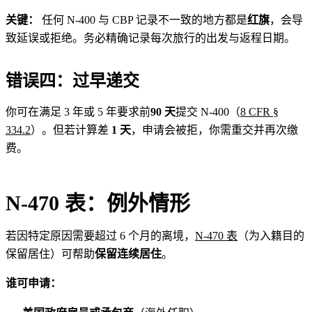
关键：
任何 N‑400 与 CBP 记录不一致的地方都是
红旗
，会导
致延误或拒绝。务必精确记录每次旅行的出发与返程日期。
错误四：过早递交
你可在满足 3 年或 5 年要求前
90 天
提交 N‑400（
8 CFR §
334.2
）。但若计算差
1 天
，申请会被拒，你需重交并再次缴
费。
N‑470 表：例外情形
若因特定原因需要超过 6 个月的离境，
N‑470 表
（为入籍目的
保留居住）可帮助
保留连续居住
。
谁可申请：