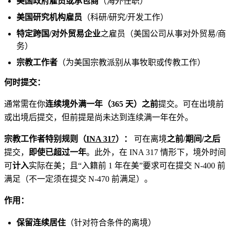
美国政府雇员或承包商
（海外任职）
美国研究机构雇员
（科研/研究/开发工作）
特定跨国/对外贸易企业
之雇员（美国公司从事对外贸易/商
务）
宗教工作者
（为美国宗教派别从事牧职或传教工作）
何时提交：
通常需在你
连续境外满一年（365 天）之前
提交。可在出境前
或出境后提交，但前提是尚未达到连续满一年在外。
宗教工作者特别规则（
INA 317
）：
可在离境
之前/期间/之后
提交，
即使已超过一年
。此外，在 INA 317 情形下，境外时间
可
计入
实际在美；且“入籍前 1 年在美”要求可在提交 N‑400 前
满足（不一定须在提交 N‑470 前满足）。
作用：
保留连续居住
（针对符合条件的离境）