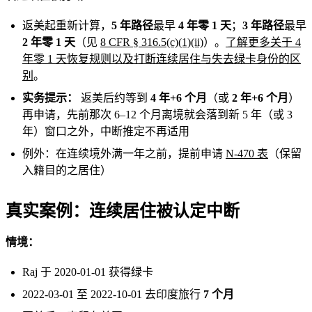
返美起重新计算，
5 年路径
最早
4 年零 1 天
；
3 年路径
最早
2 年零 1 天
（见
8 CFR § 316.5(c)(1)(ii)
）。
了解更多关于 4
年零 1 天恢复规则以及打断连续居住与失去绿卡身份的区
别
。
实务提示：
返美后约等到
4 年+6 个月
（或
2 年+6 个月
）
再申请，先前那次 6–12 个月离境就会落到新 5 年（或 3
年）窗口之外，中断推定不再适用
例外：在连续境外满一年之前，提前申请
N-470 表
（保留
入籍目的之居住）
真实案例：连续居住被认定中断
情境：
Raj 于 2020-01-01 获得绿卡
2022-03-01 至 2022-10-01 去印度旅行
7 个月