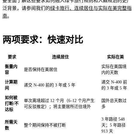
要全面了解这些要求如何融入绿卡旅行规则和入籍规划的更广
泛背景，请参阅我们的
绿卡旅行、连续居住与实际在美完整指
南
。
两项要求：快速对比
要求
连续居住
实际在美
衡量内
实际在美国境
是否保持在美居住
容
内的天数
计算期
递交 N-400 前
递交 N-400 前的 3 年或 5 年
间
的 3 年或 5 年
如何被
单次离境超过 12 个月（6–12 个月产生
国外总天数过
打断/不
可反驳推定）；将主要居所迁往境外
多
达标
3 年路径 548
所需天
整个期间保持不被打断
天；5 年路径
数
913 天