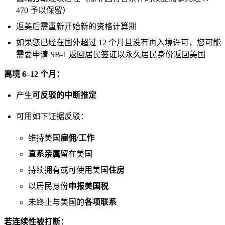
470 予以保留）
返美后需重新开始新的资格计算期
如果您已经在国外超过 12 个月且没有再入境许可，您可能
需要申请
SB-1 返回居民签证
以永久居民身份返回美国
离境 6–12 个月：
产生
可反驳的中断推定
可用如下证据反驳：
维持美国
雇佣/工作
直系亲属
留在美国
持续拥有或可使用美国
住房
以居民身份
申报美国税
未终止与美国的
各项联系
若连续性被打断：