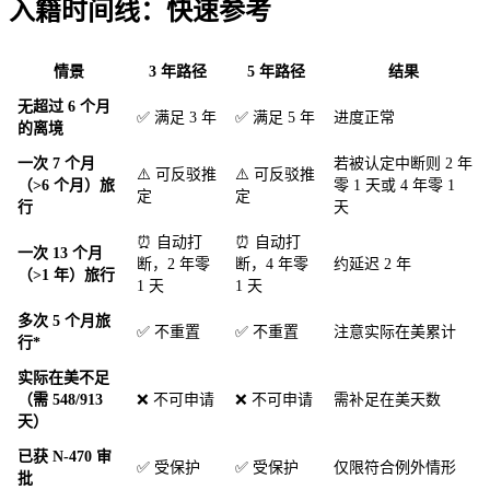
入籍时间线：快速参考
情景
3 年路径
5 年路径
结果
无超过 6 个月
✅ 满足 3 年
✅ 满足 5 年
进度正常
的离境
一次 7 个月
若被认定中断则 2 年
⚠️ 可反驳推
⚠️ 可反驳推
（>6 个月）旅
零 1 天或 4 年零 1
定
定
行
天
⏰ 自动打
⏰ 自动打
一次 13 个月
断，2 年零
断，4 年零
约延迟 2 年
（>1 年）旅行
1 天
1 天
多次 5 个月旅
✅ 不重置
✅ 不重置
注意实际在美累计
行*
实际在美不足
（需 548/913
❌ 不可申请
❌ 不可申请
需补足在美天数
天）
已获 N-470 审
✅ 受保护
✅ 受保护
仅限符合例外情形
批