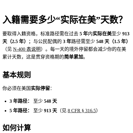
入籍需要多少“实际在美”天数？
要取得入籍资格，标准路径需在过去
5 年
内
实际在美
至少
913
天（2.5 年）
；与公民配偶的
3 年
路径需至少
548 天（1.5 年）
（见
N-400 表说明
）。每一天的境外停留都会减少你的在美
累计天数，这是贯穿资格期的
简单累加
。
基本规则
你必须在美国
实际停留
：
3 年路径：
至少
548 天
5 年路径：
至少
913 天
（见
8 CFR § 316.5
）
如何计算