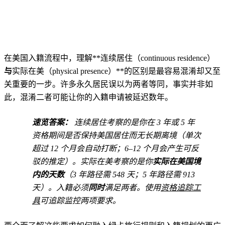
在美国入籍流程中，理解**连续居住（continuous residence）
与
实际在美（physical presence）**的区别是最容易混淆却又至
关重要的一步。许多永久居民误以为两者等同，事实并非如
此，混淆二者可能让你的入籍申请被延迟数年。
速览答案：
连续居住考察的是你在 3 年或 5 年
资格期间是否保持美国居住而无长期离境（单次
超过 12 个月会自动打断；6–12 个月会产生可反
驳的推定）。实际在美考察的是你
实际在美国境
内的天数
（3 年路径需 548 天；5 年路径需 913
天）。入籍必须
同时
满足两者。使用
资格追踪工
具
可追踪监控两项要求。